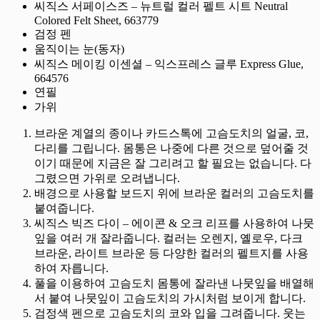
씨직스 서페이스즈 – 뉴트럴 컬러 펠트 시트 Neutral
Colored Felt Sheet, 663779
검정 펜
움직이는 눈(동자)
씨직스 메이킹 이센셜 – 익스프레스 글루 Express Glue,
664576
연필
가위
브라운 계열의 종이나 카드스톡에 고슴도치의 얼굴, 코,
다리를 그립니다. 몸통은 나중에 다른 것으로 덮어줄 것
이기 때문에 지금은 잘 그리려고 할 필요는 없습니다. 다
그렸으면 가위로 오려냅니다.
배경으로 사용할 보드지 위에 브라운 컬러의 고슴도치를
붙여줍니다.
씨직스 빅즈 다이 – 에이콘 & 오크 리프를 사용하여 나뭇
잎을 여러 개 잘라줍니다. 컬러는 오렌지, 옐로우, 다크
브라운, 라이트 브라운 등 다양한 컬러의 펠트지를 사용
하여 자릅니다.
풀을 이용하여 고슴도치 몸통에 잘라낸 나뭇잎을 배열해
서 붙여 나뭇잎이 고슴도치의 가시처럼 보이게 합니다.
검정색 펜으로 고슴도치의 코와 입을 그려줍니다. 웃는