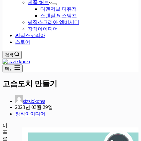
제품 허브
디멘저널 디퓨저
스텐실 & 스탬프
씨직스코리아 엠버서더
창작아이디어
씨직스코리아
스토어
검색
메뉴
고슴도치 만들기
sizzixkorea
2023년 03월 29일
창작아이디어
이
프
로