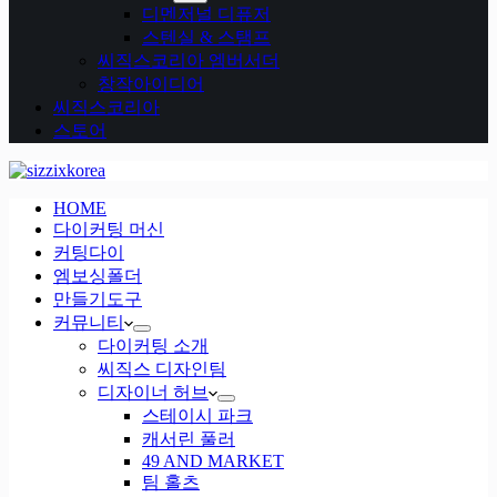
디멘저널 디퓨저
스텐실 & 스탬프
씨직스코리아 엠버서더
창작아이디어
씨직스코리아
스토어
HOME
다이커팅 머신
커팅다이
엠보싱폴더
만들기도구
커뮤니티
다이커팅 소개
씨직스 디자인팀
디자이너 허브
스테이시 파크
캐서린 풀러
49 AND MARKET
팀 홀츠