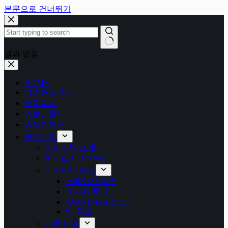
본문으로 건너뛰기
결과 없음
HOME
다이커팅 머신
커팅다이
엠보싱폴더
만들기도구
커뮤니티
다이커팅 소개
씨직스 디자인팀
디자이너 허브
스테이시 파크
캐서린 풀러
49 AND MARKET
팀 홀츠
제품 허브